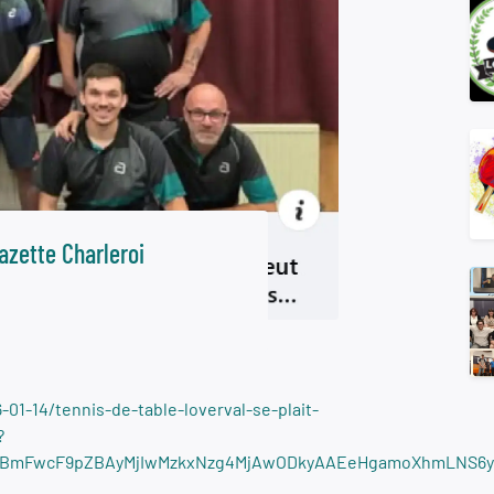
azette Charleroi
01-14/tennis-de-table-loverval-se-plait-
?
nRjBmFwcF9pZBAyMjIwMzkxNzg4MjAwODkyAAEeHgamoXhmLNS6y