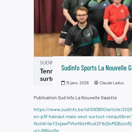
Sudinfo Sports La Nouvelle G
15 janv. 2026
Claude Leduc
Publication Sud Info La Nouvelle Gazette
https://www.sudinfo.be/id1093800/article/2026-
en-p3f-hainaut-mais-veut-surtout-reequilibrer
fbclid=IwY2xjawPVheNleHRuA2FlbQIxMQBzc
uU-jB6Ixo0g